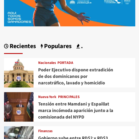
Recientes
Populares
.
Nacionales
PORTADA
Poder Ejecutivo dispone extradición
de dos dominicanos por
narcotráfico, lavado y homicidio
Nueva York
PRINCIPALES
Tensión entre Mamdani y Espaillat
marca incómoda aparición junto a la
comisionada del NYPD
Finanzas
Gobierno sube entre RD$2 y RD$3