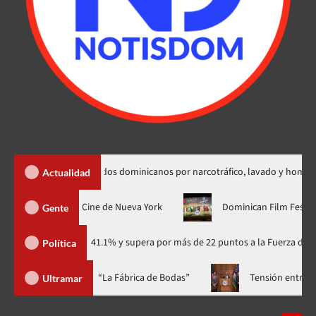
tradición de dos dominicanos por narcotráfico, lavado y homicidio
Actualidad
streno mundial en el Festival de Cine de Nueva York
Dominican
Gente
idario con 41.1% y supera por más de 22 puntos a la Fuerza del Pueblo
Política
a casa llena y el estreno mundial de “La Fábrica de Bodas”
Te
Ultramar