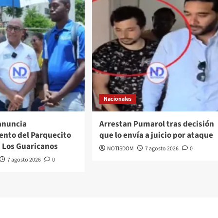
Nacionales
anuncia
Arrestan Pumarol tras decisión
nto del Parquecito
que lo envía a juicio por ataque
n Los Guaricanos
NOTISDOM
7 agosto 2026
0
7 agosto 2026
0