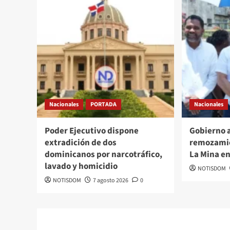
Nacionales
PORTADA
Nacionales
Poder Ejecutivo dispone
Gobierno 
extradición de dos
remozamie
dominicanos por narcotráfico,
La Mina e
lavado y homicidio
NOTISDOM
NOTISDOM
7 agosto 2026
0