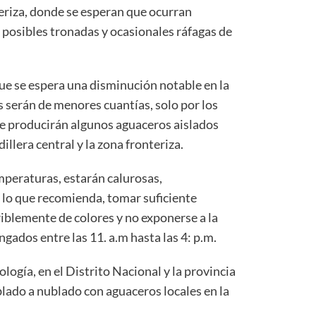
teriza, donde se esperan que ocurran
 posibles tronadas y ocasionales ráfagas de
que se espera una disminución notable en la
as serán de menores cuantías, solo por los
, se producirán algunos aguaceros aislados
illera central y la zona fronteriza.
mperaturas, estarán calurosas,
 lo que recomienda, tomar suficiente
eriblemente de colores y no exponerse a la
gados entre las 11. a.m hasta las 4: p.m.
ogía, en el Distrito Nacional y la provincia
ado a nublado con aguaceros locales en la