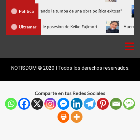
ro o cavando la tumba de una obra política exitosa”
Aníbal D
Política
Luis Abinader no fue a la toma de posesión de Keiko Fujimori
Ultramar
NOTISDOM © 2020 | Todos los derechos reservados.
Comparte en tus Redes Sociales