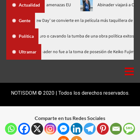
rmuz al fin de amenazas EU
Abinader viajará a Colombia a toma
Actualidad
‘Spider-Man: Brand New Day’ se convierte en la película más taqu
Gente
brando futuro o cavando la tumba de una obra política exitosa”
Política
 Dominicana
Luis Abinader no fue a la toma de posesión de Kei
Ultramar
NOTISDOM © 2020 | Todos los derechos reservados.
Comparte en tus Redes Sociales