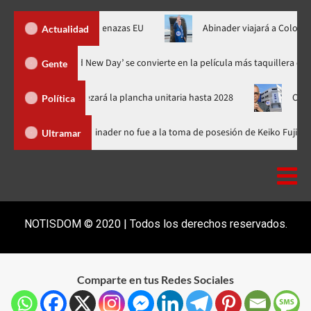
 al fin de amenazas EU
Abinader viajará a Colombia a toma pos
Actualidad
s
‘Spider-Man: Brand New Day’ se convierte en la película más 
Gente
y encabezará la plancha unitaria hasta 2028
Carlos Gabriel al
Política
ica Dominicana
Luis Abinader no fue a la toma de posesión de 
Ultramar
NOTISDOM © 2020 | Todos los derechos reservados.
Comparte en tus Redes Sociales