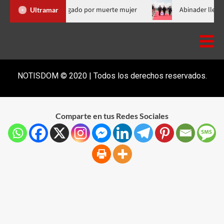
alió de RD supuesto médico investigado por muerte mujer
Abi
Ultramar
NOTISDOM © 2020 | Todos los derechos reservados.
Comparte en tus Redes Sociales