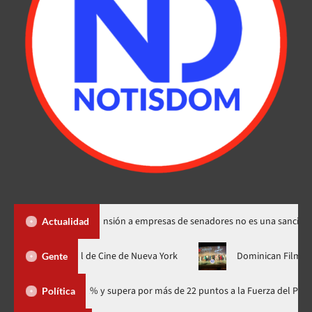
Santos dice suspensión a empresas de senadores no es una sanción
Actualidad
su estreno mundial en el Festival de Cine de Nueva York
Domini
Gente
io con 41.1% y supera por más de 22 puntos a la Fuerza del Pueblo
Política