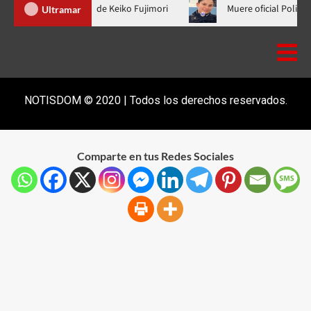
ader no fue a la toma de posesión de Keiko Fujimori
Muere ofic
Ultramar
NOTISDOM © 2020 | Todos los derechos reservados.
Comparte en tus Redes Sociales