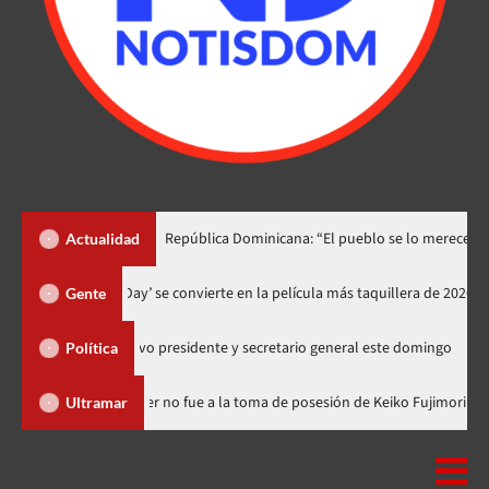
o lo dedica a República Dominicana: “El pueblo se lo merece”
Actualidad
‘Spider-Man: Brand New Day’ se convierte en la película más taquill
Gente
tendrá nuevo presidente y secretario general este domingo
Me
Política
minicana
Luis Abinader no fue a la toma de posesión de Keiko 
Ultramar