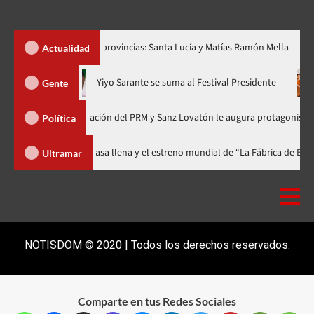
ar dos nuevas provincias: Santa Lucía y Matías Ramón Mella
Dó
Actualidad
ora en nuevo horario
Yiyo Sarante se suma al Festival Presiden
Gente
 de Organización del PRM y Sanz Lovatón le augura protagonismo político
Política
val celebra 15 años con una gala a casa llena y el estreno mundial de “La F
Ultramar
NOTISDOM © 2020 | Todos los derechos reservados.
Comparte en tus Redes Sociales