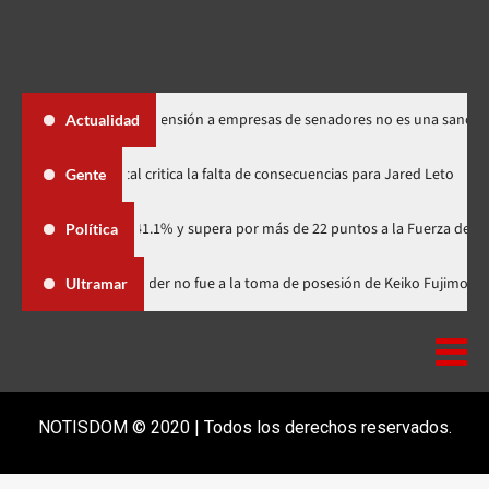
Santos dice suspensión a empresas de senadores no es una sanción
Actualidad
Directora de documental critica la falta de consecuencias para Jar
Gente
dario con 41.1% y supera por más de 22 puntos a la Fuerza del Pueblo
Política
Dominicana
Luis Abinader no fue a la toma de posesión de Keik
Ultramar
NOTISDOM © 2020 | Todos los derechos reservados.