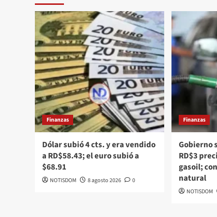
Finanzas
Finanzas
Dólar subió 4 cts. y era vendido
Gobierno 
a RD$58.43; el euro subió a
RD$3 preci
$68.91
gasoil; co
natural
NOTISDOM
8 agosto 2026
0
NOTISDOM