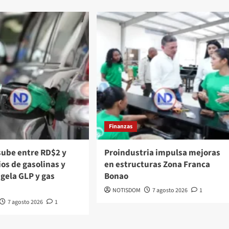
Finanzas
sube entre RD$2 y
Proindustria impulsa mejoras
os de gasolinas y
en estructuras Zona Franca
ngela GLP y gas
Bonao
NOTISDOM
7 agosto 2026
1
7 agosto 2026
1