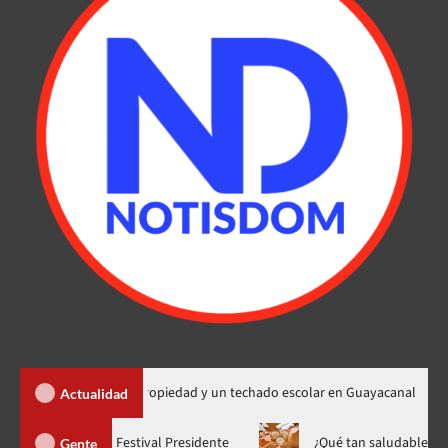
0 títulos de propiedad y un techado escolar en Guayacanal
D
Actualidad
Yiyo Sarante se suma al Festival Presidente
¿Qué tan s
Gente