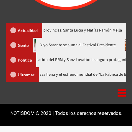
r dos nuevas provincias: Santa Lucía y Matías Ramón Mella
Dó
Actualidad
ora en nuevo horario
Yiyo Sarante se suma al Festival Preside
Gente
 de Organización del PRM y Sanz Lovatón le augura protagonismo político
Política
val celebra 15 años con una gala a casa llena y el estreno mundial de “La F
Ultramar
NOTISDOM © 2020 | Todos los derechos reservados.