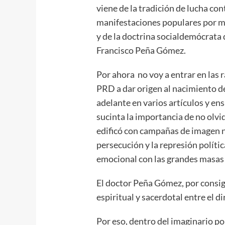
viene de la tradición de lucha cont
manifestaciones populares por me
y de la doctrina socialdemócrata
Francisco Peña Gómez.
Por ahora no voy a entrar en las r
PRD a dar origen al nacimiento 
adelante en varios artículos y en
sucinta la importancia de no olvi
edificó con campañas de imagen ni
persecución y la represión polític
emocional con las grandes masas 
El doctor Peña Gómez, por consigu
espiritual y sacerdotal entre el di
Por eso, dentro del imaginario p