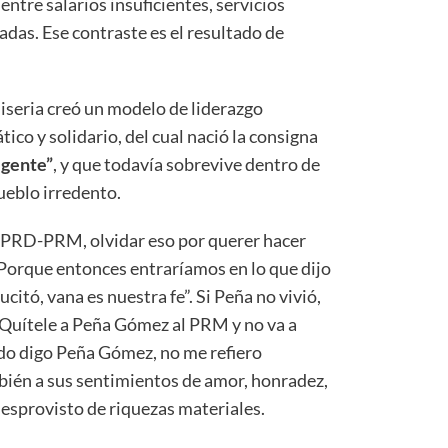
ntre salarios insuficientes, servicios
adas. Ese contraste es el resultado de
miseria creó un modelo de liderazgo
co y solidario, del cual nació la consigna
 gente”
, y que todavía sobrevive dentro de
ueblo irredento.
l PRD-PRM, olvidar eso por querer hacer
Porque entonces entraríamos en lo que dijo
ucitó, vana es nuestra fe”. Si Peña no vivió,
 Quítele a Peña Gómez al PRM y no va a
do digo Peña Gómez, no me refiero
mbién a sus sentimientos de amor, honradez,
desprovisto de riquezas materiales.