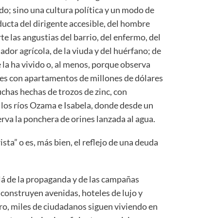
o; sino una cultura política y un modo de
ducta del dirigente accesible, del hombre
e las angustias del barrio, del enfermo, del
jador agrícola, de la viuda y del huérfano; de
la ha vivido o, al menos, porque observa
es con apartamentos de millones de dólares
uchas hechas de trozos de zinc, con
e los ríos Ozama e Isabela, donde desde un
erva la ponchera de orines lanzada al agua.
rista” o es, más bien, el reflejo de una deuda
lá de la propaganda y de las campañas
 construyen avenidas, hoteles de lujo y
jero, miles de ciudadanos siguen viviendo en