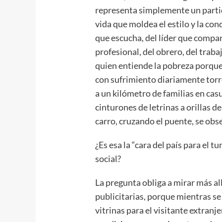
representa simplemente un partid
vida que moldea el estilo y la con
que escucha, del líder que compart
profesional, del obrero, del traba
quien entiende la pobreza porque 
con sufrimiento diariamente torr
a un kilómetro de familias en cas
cinturones de letrinas a orillas d
carro, cruzando el puente, se obs
¿Es esa la “cara del país para el tu
social?
La pregunta obliga a mirar más al
publicitarias, porque mientras se
vitrinas para el visitante extran