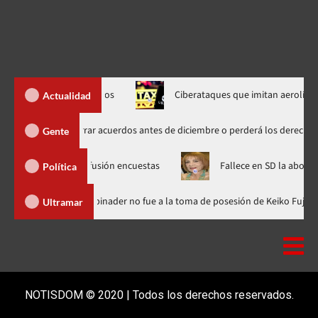
el interés de niños
Ciberataques que imitan aerolíneas
Actualidad
lazo clave: Warner Bros. debe cerrar acuerdos antes de diciembre o perderá
Gente
ia por difusión encuestas
Fallece en SD la abogada María Ant
Política
ica Dominicana
Luis Abinader no fue a la toma de posesión de 
Ultramar
NOTISDOM © 2020 | Todos los derechos reservados.