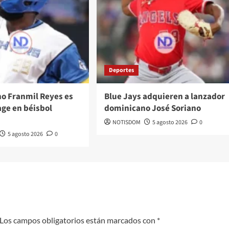
Deportes
o Franmil Reyes es
Blue Jays adquieren a lanzador
age en béisbol
dominicano José Soriano
NOTISDOM
5 agosto 2026
0
5 agosto 2026
0
Los campos obligatorios están marcados con
*