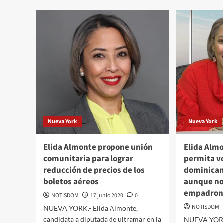
Nueva York
Nueva York
Elida Almonte propone unión
Elida Alm
comunitaria para lograr
permita vo
reducción de precios de los
dominicano
boletos aéreos
aunque no
empadron
NOTISDOM
17 junio 2020
0
NOTISDOM
NUEVA YORK.- Elida Almonte,
candidata a diputada de ultramar en la
NUEVA YORK.