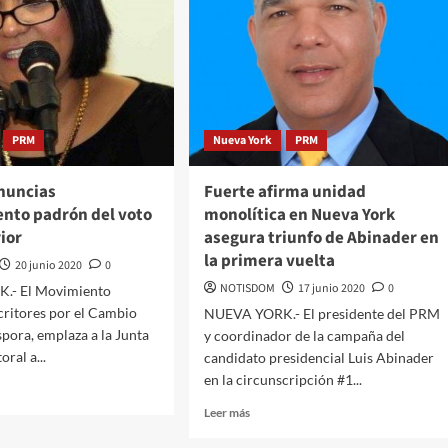
PRM
Nueva York
PRM
nuncias
Fuerte afirma unidad
ento padrón del voto
monolítica en Nueva York
rior
asegura triunfo de Abinader en
la primera vuelta
20 junio 2020
0
NOTISDOM
17 junio 2020
0
.- El Movimiento
scritores por el Cambio
NUEVA YORK.- El presidente del PRM
spora, emplaza a la Junta
y coordinador de la campaña del
oral a...
candidato presidencial Luis Abinader
en la circunscripción #1...
Leer más