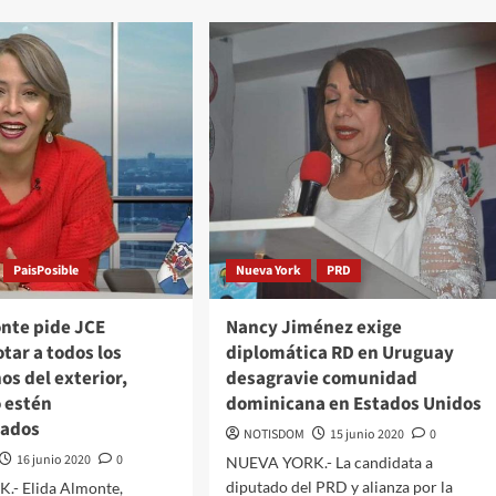
PaisPosible
Nueva York
PRD
onte pide JCE
Nancy Jiménez exige
tar a todos los
diplomática RD en Uruguay
s del exterior,
desagravie comunidad
 estén
dominicana en Estados Unidos
ados
NOTISDOM
15 junio 2020
0
16 junio 2020
0
NUEVA YORK.- La candidata a
diputado del PRD y alianza por la
- Elida Almonte,