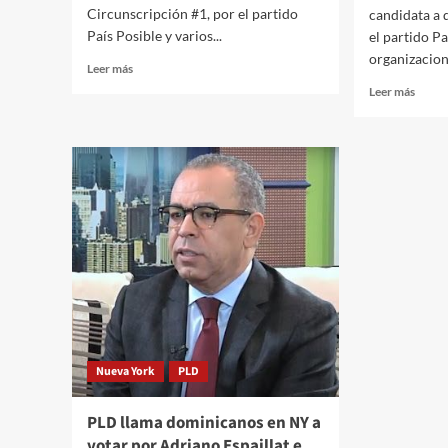
Circunscripción #1, por el partido
candidata a 
País Posible y varios...
el partido Pa
organizacion
Leer más
Leer más
Nueva York
PLD
PLD llama dominicanos en NY a
votar por Adriano Espaillat e