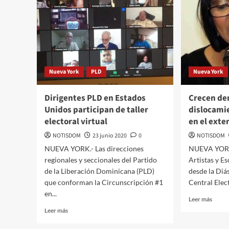
Nueva York
PLD
Nueva York
Dirigentes PLD en Estados
Crecen de
Unidos participan de taller
dislocami
electoral virtual
en el exte
NOTISDOM
23 junio 2020
0
NOTISDOM
NUEVA YORK.- Las direcciones
NUEVA YORK
regionales y seccionales del Partido
Artistas y E
de la Liberación Dominicana (PLD)
desde la Diá
que conforman la Circunscripción #1
Central Elect
en...
Leer más
Leer más