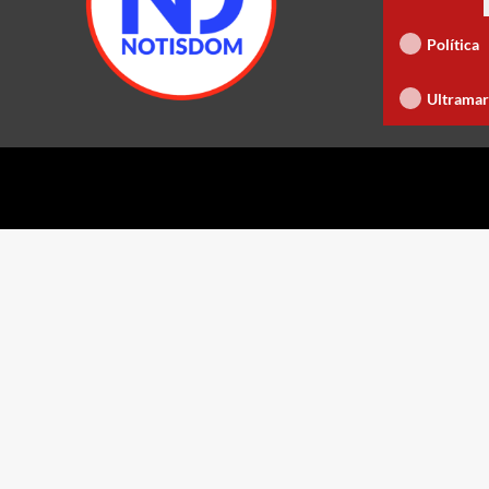
Freund descarta Secretaría de Organización 
Política
sidente de Colombia
Dominican Film Festival celebra 15 años co
Ultramar