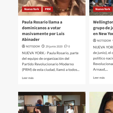
Nueva York
PRM
Nueva York
Paula Rosario llama a
Wellingto
dominicanos a votar
grupo de 
masivamente por Luis
en New Yo
Abinader
NOTISDOM
NOTISDOM
29 junio 2020
0
NUEVA YORK.
de junio), e
NUEVA YORK.- Paula Rosario, parte
político nac
del equipo de organización del
Revoluciona
Partido Revolucionario Moderno
Arnaud,...
(PRM) de esta ciudad, llamó a todos...
Leer más
Leer más