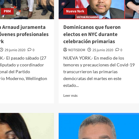
PRM
Nueva York
n Arnaud juramenta
Dominicanos que fueron
jóvenes profesionales
electos en NYC durante
rk
celebración primarias
29 junio 2020
0
NOTISDOM
25 junio 2020
0
- El pasado sábado (27
NUEVA YORK.- En medio de los
l diputado y coordinador
temores y precauciones del Covid-19
ional del Partido
transcurrieron las primarias
rio Moderno, Wellington
demócratas del martes en este
estado...
Leer más