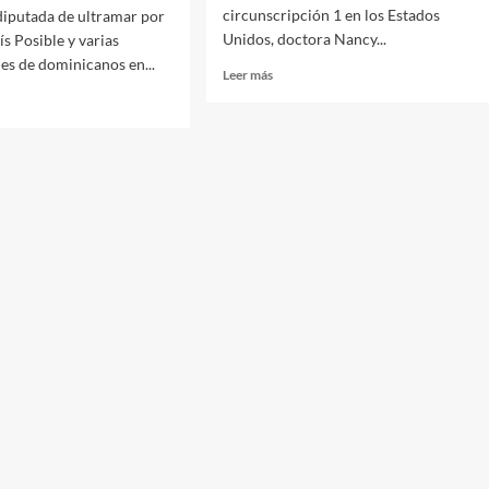
circunscripción 1 en los Estados
diputada de ultramar por
Unidos, doctora Nancy...
ís Posible y varias
es de dominicanos en...
Leer más