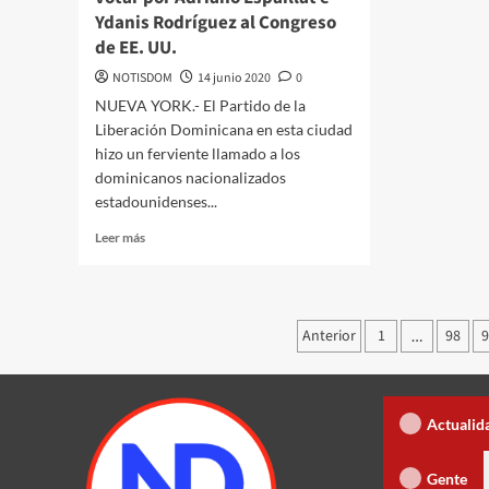
Ydanis Rodríguez al Congreso
de EE. UU.
NOTISDOM
14 junio 2020
0
NUEVA YORK.- El Partido de la
Liberación Dominicana en esta ciudad
hizo un ferviente llamado a los
dominicanos nacionalizados
estadounidenses...
Leer más
Anterior
1
98
…
Dólar subió 4 cts. y era vendido a RD
Actualid
gresa con la tercera temporada de “Fuera de Liga”, ahora en nuevo horario
Gente