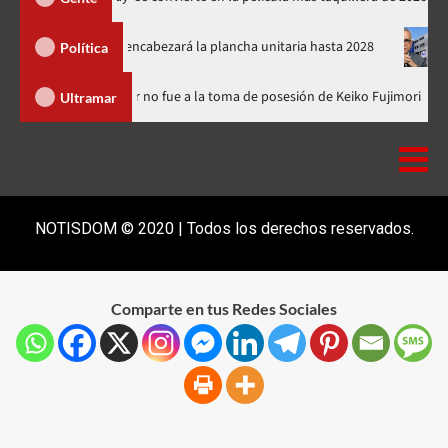
el PRM y encabezará la plancha unitaria hasta 2028
Carlos Gab
Política
inicana
Luis Abinader no fue a la toma de posesión de Keiko F
Ultramar
NOTISDOM © 2020 | Todos los derechos reservados.
Comparte en tus Redes Sociales