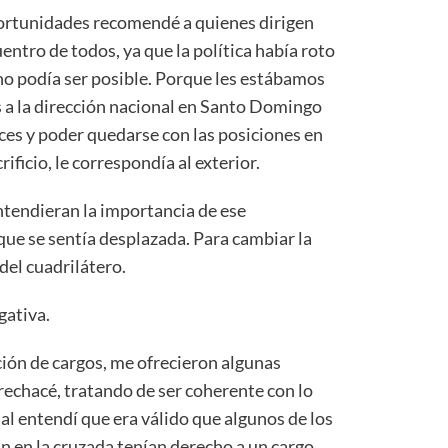
portunidades recomendé a quienes dirigen
ntro de todos, ya que la política había roto
 no podía ser posible. Porque les estábamos
 a la dirección nacional en Santo Domingo
ces y poder quedarse con las posiciones en
ificio, le correspondía al exterior.
ntendieran la importancia de ese
que se sentía desplazada. Para cambiar la
del cuadrilátero.
gativa.
ción de cargos, me ofrecieron algunas
 rechacé, tratando de ser coherente con lo
nal entendí que era válido que algunos de los
n la cruzada tenían derecho a un cargo.